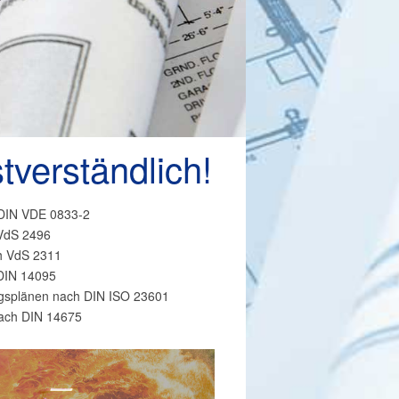
stverständlich!
 DIN VDE 0833-2
VdS 2496
h VdS 2311
DIN 14095
ngsplänen nach DIN ISO 23601
nach DIN 14675