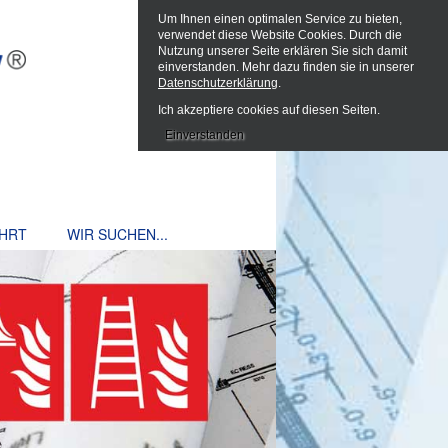
Um Ihnen einen optimalen Service zu bieten,
verwendet diese Website Cookies. Durch die
Nutzung unserer Seite erklären Sie sich damit
einverstanden. Mehr dazu finden sie in unserer
Datenschutzerklärung
.
Ich akzeptiere cookies auf diesen Seiten.
Einverstanden
AHRT
WIR SUCHEN...