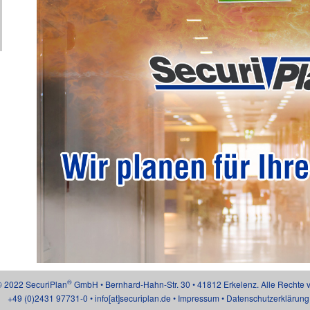
®
© 2022 SecuriPlan
GmbH • Bernhard-Hahn-Str. 30 • 41812 Erkelenz. Alle Rechte v
+49 (0)2431 97731-0
•
info[at]securiplan.de
•
Impressum
•
Datenschutzerklärung